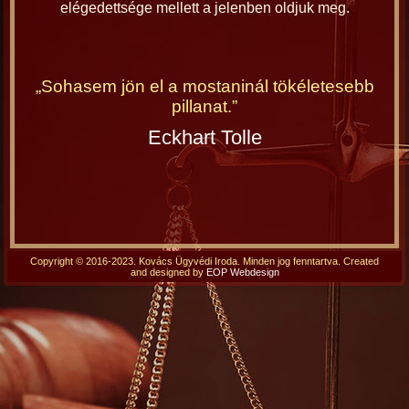
elégedettsége mellett a jelenben oldjuk meg.
„Sohasem jön el a mostaninál tökéletesebb
pillanat.”
Eckhart Tolle
Copyright © 2016-2023. Kovács Ügyvédi Iroda. Minden jog fenntartva. Created
and designed by
EOP Webdesign