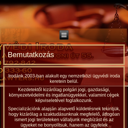
Bemutatkozás
Irodánk 2003-ban alakult egy nemzetközi ügyvédi iroda
keretein belül.
Kezdetektől kizárólag polgári jogi, gazdasági,
környezetvédelmi és ingatlanügyekkel, valamint cégek
képviseletével foglalkozunk.
Specializációnk alapján alapvető küldetésnek tekintjük,
hogy kizárólag a szaktudásunknak megfelelő, átfogóan
ismert jogi területeken vállaljunk megbízást és az
ügyeket ne bonyolítsuk, hanem az ügyfelek